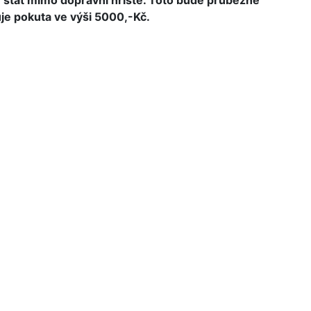
 stát mimo dopravní hřiště. Toto bude průběžně
uje pokuta ve výši 5000,-Kč.