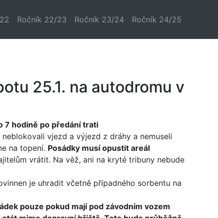
/22
Ročník 22/23
Ročník 23/24
Ročník 24/25
botu 25.1. na autodromu v
 7 hodině po předání trati
neblokovali vjezd a výjezd z dráhy a nemuseli
 ne na topení.
Posádky musí opustit areál
jitelům vrátit. Na věž, ani na kryté tribuny nebude
ovinnen je uhradit včetně případného sorbentu na
 posádek pouze pokud mají pod závodním vozem