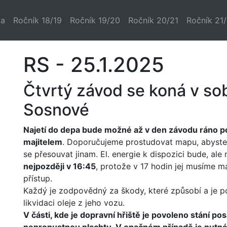
la
Ročník 18/19
Ročník 19/20
Ročník 20/21
Ročník 21
RS - 25.1.2025
Čtvrtý závod se koná v so
Sosnové
Najetí do depa bude možné až v den závodu ráno po
majitelem
. Doporučujeme prostudovat mapu, abyste 
se přesouvat jinam. El. energie k dispozici bude, ale
nejpozději v 16:45
, protože v 17 hodin jej musíme ma
přístup.
Každý je zodpovědný za škody, které způsobí a je p
likvidaci oleje z jeho vozu.
V části, kde je dopravní hřiště je povoleno stání